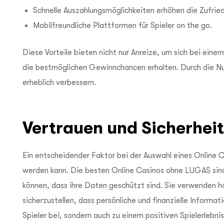
Schnelle Auszahlungsmöglichkeiten erhöhen die Zufrie
Mobilfreundliche Plattformen für Spieler on the go.
Diese Vorteile bieten nicht nur Anreize, um sich bei eine
die bestmöglichen Gewinnchancen erhalten. Durch die Nutz
erheblich verbessern.
Vertrauen und Sicherheit
Ein entscheidender Faktor bei der Auswahl eines Online C
werden kann. Die besten Online Casinos ohne LUGAS sind l
können, dass ihre Daten geschützt sind. Sie verwenden 
sicherzustellen, dass persönliche und finanzielle Informati
Spieler bei, sondern auch zu einem positiven Spielerlebnis