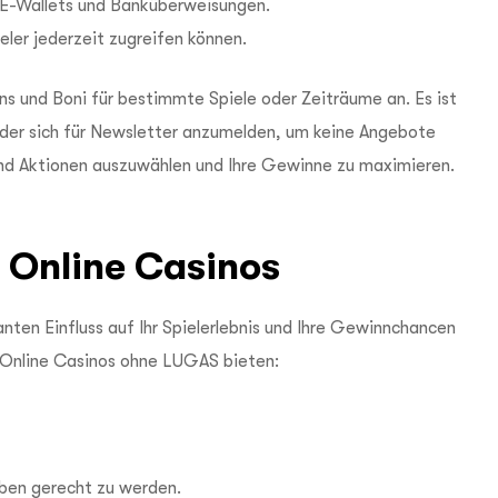
, E-Wallets und Banküberweisungen.
eler jederzeit zugreifen können.
ons und Boni für bestimmte Spiele oder Zeiträume an. Es ist
der sich für Newsletter anzumelden, um keine Angebote
 und Aktionen auszuwählen und Ihre Gewinne zu maximieren.
n Online Casinos
anten Einfluss auf Ihr Spielerlebnis und Ihre Gewinnchancen
n Online Casinos ohne LUGAS bieten:
eben gerecht zu werden.