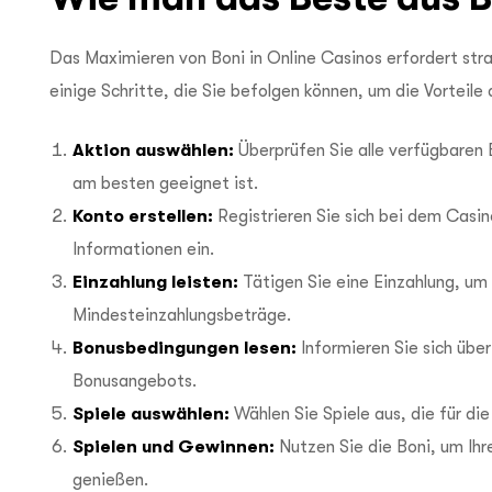
Das Maximieren von Boni in Online Casinos erfordert str
einige Schritte, die Sie befolgen können, um die Vorteile
Aktion auswählen:
Überprüfen Sie alle verfügbaren B
am besten geeignet ist.
Konto erstellen:
Registrieren Sie sich bei dem Casino
Informationen ein.
Einzahlung leisten:
Tätigen Sie eine Einzahlung, um 
Mindesteinzahlungsbeträge.
Bonusbedingungen lesen:
Informieren Sie sich übe
Bonusangebots.
Spiele auswählen:
Wählen Sie Spiele aus, die für di
Spielen und Gewinnen:
Nutzen Sie die Boni, um Ih
genießen.