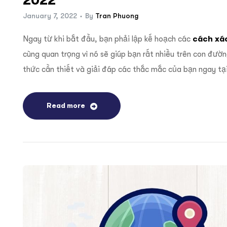
January 7, 2022
By
Tran Phuong
Ngay từ khi bắt đầu, bạn phải lập kế hoạch các
cách xác
cùng quan trọng vì nó sẽ giúp bạn rất nhiều trên con đườ
thức cần thiết và giải đáp các thắc mắc của bạn ngay tại
Read more