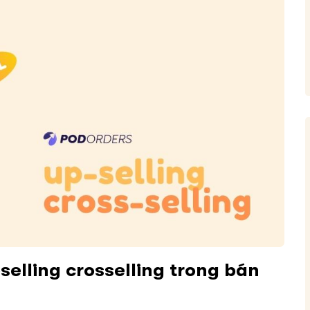
selling crosselling trong bán