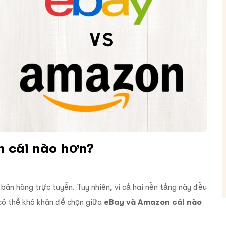
 cái nào hơn?
bán hàng trực tuyến. Tuy nhiên, vì cả hai nền tảng này đều
có thể khó khăn để chọn giữa
eBay và Amazon cái nào