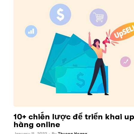
ftware
10+ chiến lược để triển khai up
hàng online
January 11, 2022
By
Thuong Hoang