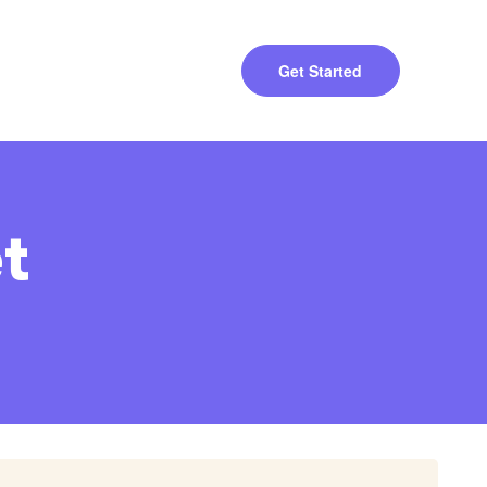
Get Started
t