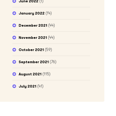
(1)
June 2022
(14)
January 2022
(44)
December 2021
(44)
November 2021
(59)
October 2021
(76)
September 2021
(115)
August 2021
(41)
July 2021