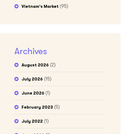
(95)
Vietnam's Market
Archives
(2)
August 2026
(15)
July 2026
(1)
June 2026
(5)
February 2023
(1)
July 2022