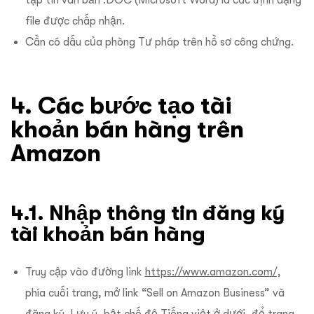
tập tin văn bản .DOC (Microsoft Word) là các định dạng
file được chấp nhận.
Cần có dấu của phòng Tư pháp trên hồ sơ công chứng.
4. Các bước tạo tài
khoản bán hàng trên
Amazon
4.1. Nhập thông tin đăng ký
tài khoản bán hàng
Truy cập vào đường link
https://www.amazon.com/,
phía cuối trang, mở link “Sell on Amazon Business” và