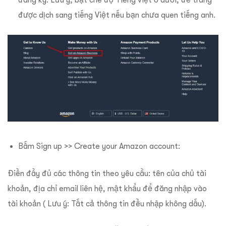
đăng ký. Lưu ý, bật chế độ Tiếng việt ở dưới, để trang
được dịch sang tiếng Việt nếu bạn chưa quen tiếng anh.
Bấm Sign up >> Create your Amazon account:
Điền đầy đủ các thông tin theo yêu cầu: tên của chủ tài
khoản, địa chỉ email liên hệ, mật khẩu để đăng nhập vào
tài khoản ( Lưu ý: Tất cả thông tin đều nhập không dấu).