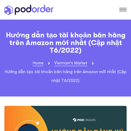
Hướng dẫn tạo tài khoản bán hàng
trên Amazon mới nhất (Cập nhật
T6/2022)
Home
Vietnam's Market
Hướng dẫn tạo tài khoản bán hàng trên Amazon mới nhất (Cập
nhật T6/2022)