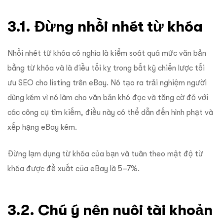
3.1. Đừng nhồi nhét từ khóa
Nhồi nhét từ khóa có nghĩa là kiểm soát quá mức văn bản
bằng từ khóa và là điều tối kỵ trong bất kỳ chiến lược tối
ưu SEO cho listing trên eBay. Nó tạo ra trải nghiệm người
dùng kém vì nó làm cho văn bản khó đọc và tăng cờ đỏ với
các công cụ tìm kiếm, điều này có thể dẫn đến hình phạt và
xếp hạng eBay kém.
Đừng lạm dụng từ khóa của bạn và tuân theo mật độ từ
khóa được đề xuất của eBay là 5–7%.
3.2. Chú ý nên nuôi tài khoản