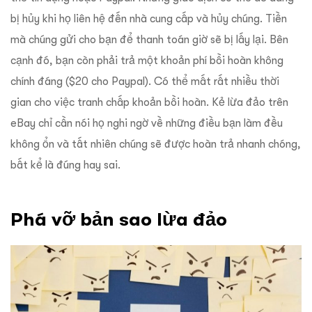
bị hủy khi họ liên hệ đến nhà cung cấp và hủy chúng. Tiền
mà chúng gửi cho bạn để thanh toán giờ sẽ bị lấy lại. Bên
cạnh đó, bạn còn phải trả một khoản phí bồi hoàn không
chính đáng ($20 cho Paypal). Có thể mất rất nhiều thời
gian cho việc tranh chấp khoản bồi hoàn. Kẻ lừa đảo trên
eBay chỉ cần nói họ nghi ngờ về những điều bạn làm đều
không ổn và tất nhiên chúng sẽ được hoàn trả nhanh chóng,
bất kể là đúng hay sai.
Phá vỡ bản sao lừa đảo