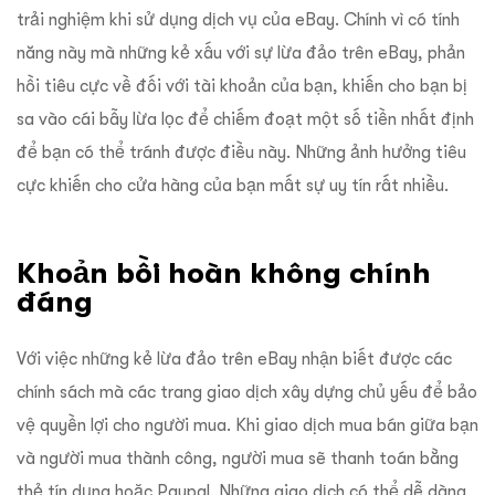
trải nghiệm khi sử dụng dịch vụ của eBay. Chính vì có tính
năng này mà những kẻ xấu với sự lừa đảo trên eBay, phản
hồi tiêu cực về đối với tài khoản của bạn, khiến cho bạn bị
sa vào cái bẫy lừa lọc để chiếm đoạt một số tiền nhất định
để bạn có thể tránh được điều này. Những ảnh hưởng tiêu
cực khiến cho cửa hàng của bạn mất sự uy tín rất nhiều.
Khoản bồi hoàn không chính
đáng
Với việc những kẻ lừa đảo trên eBay nhận biết được các
chính sách mà các trang giao dịch xây dựng chủ yếu để bảo
vệ quyền lợi cho người mua. Khi giao dịch mua bán giữa bạn
và người mua thành công, người mua sẽ thanh toán bằng
thẻ tín dụng hoặc Paypal. Những giao dịch có thể dễ dàng