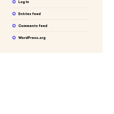
Log in
Entries feed
Comments feed
WordPress.org