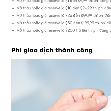
Mở thầu hoặc giá reserve là $1 đến $9,99 thì phí đăng 
Mở thầu hoặc giá reserve là $10 đến $24,99 thì phí đăn
Mở thầu hoặc giá reserve là $25 đến $49,99 thì phí đăn
Mở thầu hoặc giá reserve là $50 đến $199,99 thì phí đăn
Mở thầu hoặc giá reserve là $200 trở lên thì phí đăng t
Phí giao dịch thành công