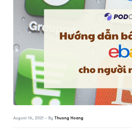
ftware
August 16, 2021
By
Thuong Hoang