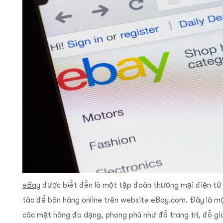
eBay
được biết đến là một tập đoàn thương mại điện tử 
tác để bán hàng online trên website eBay.com. Đây là mộ
các mặt hàng đa dạng, phong phú như đồ trang trí, đồ gia