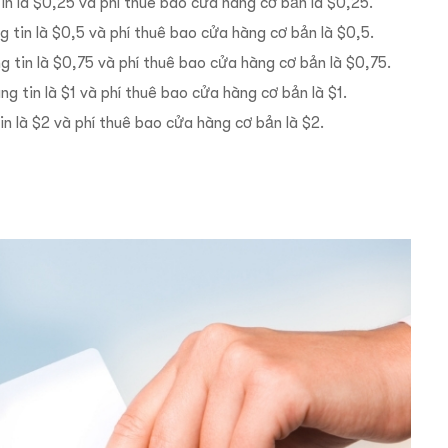
tin là $0,25 và phí thuê bao cửa hàng cơ bản là $0,25.
g tin là $0,5 và phí thuê bao cửa hàng cơ bản là $0,5.
g tin là $0,75 và phí thuê bao cửa hàng cơ bản là $0,75.
g tin là $1 và phí thuê bao cửa hàng cơ bản là $1.
in là $2 và phí thuê bao cửa hàng cơ bản là $2.