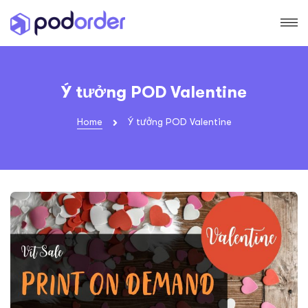
Ý tưởng POD Valentine
Home
Ý tưởng POD Valentine