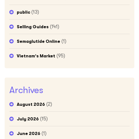
(13)
public
(141)
Selling Guides
(1)
Semaglutide Online
(95)
Vietnam's Market
Archives
(2)
August 2026
(15)
July 2026
(1)
June 2026