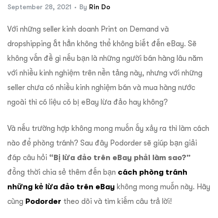
September 28, 2021
By
Rin Do
Với những seller kinh doanh Print on Demand và
dropshipping ắt hẳn không thể không biết đến eBay. Sẽ
không vấn đề gì nếu bạn là những người bán hàng lâu năm
với nhiều kinh nghiệm trên nền tảng này, nhưng với những
seller chưa có nhiều kinh nghiệm bán và mua hàng nước
ngoài thì có liệu có bị eBay lừa đảo hay không?
Và nếu trường hợp không mong muốn ấy xảy ra thì làm cách
nào để phòng tránh? Sau đây Podorder sẽ giúp bạn giải
đáp
câu hỏi
“Bị lừa đảo trên eBay phải làm sao?”
đồng thời chia sẻ thêm đến bạn
cách phòng tránh
những kẻ lừa đảo trên eBay
không mong muốn này. Hãy
cùng
Podorder
theo dõi và tìm kiếm câu trả lời!