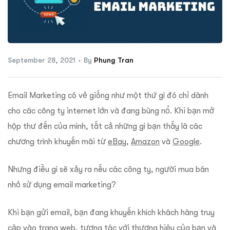
ftware
September 28, 2021
By
Phung Tran
Email Marketing có vẻ giống như một thứ gì đó chỉ dành
cho các công ty internet lớn và đang bùng nổ. Khi bạn mở
hộp thư đến của mình, tất cả những gì bạn thấy là các
chương trình khuyến mãi từ
eBay
,
Amazon
và
Google
.
Nhưng điều gì sẽ xảy ra nếu các công ty, người mua bán
nhỏ sử dụng email marketing?
Khi bạn gửi email, bạn đang khuyến khích khách hàng truy
cập vào trang web, tương tác với thương hiệu của bạn và