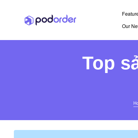
Featur
Our Ne
Top s
H