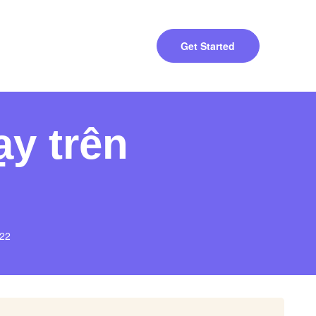
Get Started
y trên
022