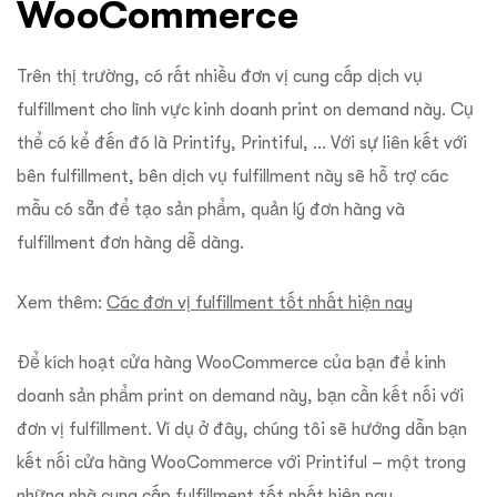
WooCommerce
Trên thị trường, có rất nhiều đơn vị cung cấp dịch vụ
fulfillment cho lĩnh vực kinh doanh print on demand này. Cụ
thể có kể đến đó là Printify, Printiful, … Với sự liên kết với
bên fulfillment, bên dịch vụ fulfillment này sẽ hỗ trợ các
mẫu có sẵn để tạo sản phẩm, quản lý đơn hàng và
fulfillment đơn hàng dễ dàng.
Xem thêm:
Các đơn vị fulfillment tốt nhất hiện nay
Để kích hoạt cửa hàng WooCommerce của bạn để kinh
doanh sản phẩm print on demand này, bạn cần kết nối với
đơn vị fulfillment. Ví dụ ở đây, chúng tôi sẽ hướng dẫn bạn
kết nối cửa hàng WooCommerce với Printiful – một trong
những nhà cung cấp fulfillment tốt nhất hiện nay.