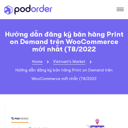
Hướng dẫn đăng ký bán hàng Print
on Demand trên WooCommerce
mới nhất (T8/2022
Home
Vietnam's Market
Hướng dẫn đăng ký bán hàng Print on Demand trên
WooCommerce mới nhất (T8/2022