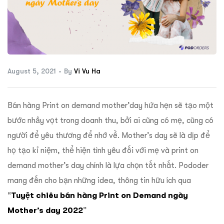
ftware
August 5, 2021
By
Vi Vu Ha
Bán hàng Print on demand mother’day hứa hẹn sẽ tạo một
bước nhảy vọt trong doanh thu, bởi ai cũng có mẹ, cũng có
người để yêu thương để nhớ về. Mother’s day sẽ là dịp để
họ tạo kỉ niệm, thể hiện tình yêu đối với mẹ và print on
demand mother’s day chính là lựa chọn tốt nhất. Pododer
mang đến cho bạn những idea, thông tin hữu ích qua
“
Tuyệt chiêu bán hàng Print on Demand ngày
Mother’s day 2022
”