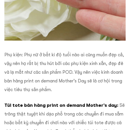
Phụ kiện: Phụ nữ ở bất kì độ tuổi nào ai cũng muốn đẹp cả,
vậy nên họ rất bị thu hút bởi các phụ kiện xinh xắn, đẹp đẽ
và lạ mắt như các sản phẩm POD. Vậy nên việc kinh doanh
bán hàng print on demand Mother’s Day sẽ là cơ hội trong
việc tiêu thụ sản phẩm.
Túi tote bán hàng print on demand Mother’s day:
Sẽ
trông thật tuyệt khi dạo phố trong các chuyến đi mua sắm
hoặc bất kỳ chuyến đi chơi nào với chiếc túi tote được cá