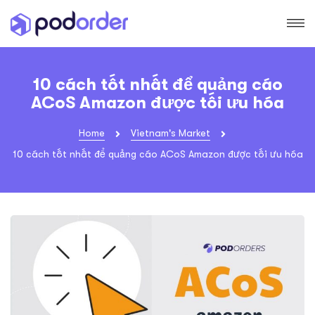
10 cách tốt nhất để quảng cáo
ACoS Amazon được tối ưu hóa
Home
Vietnam's Market
10 cách tốt nhất để quảng cáo ACoS Amazon được tối ưu hóa