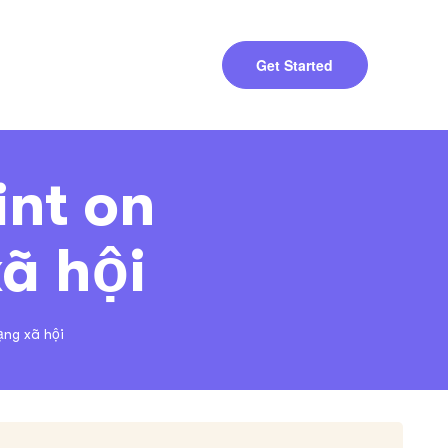
Get Started
int on
ã hội
ạng xã hội