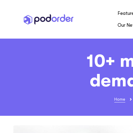
Featur
Our Ne
10+ m
dema
Home