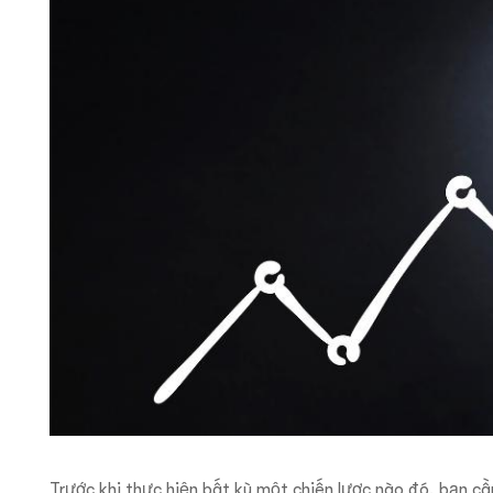
Trước khi thực hiện bất kỳ một chiến lược nào đó, bạn cầ