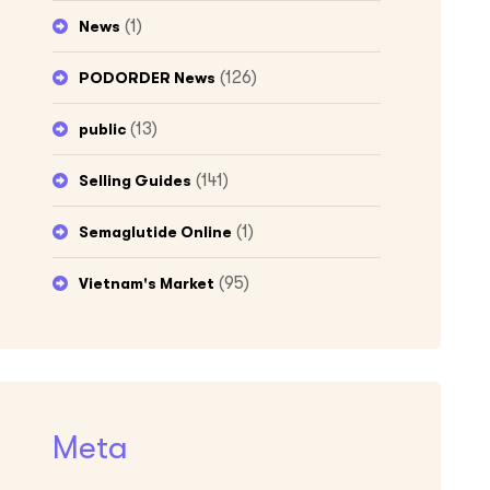
(1)
News
(126)
PODORDER News
(13)
public
(141)
Selling Guides
(1)
Semaglutide Online
(95)
Vietnam's Market
Meta