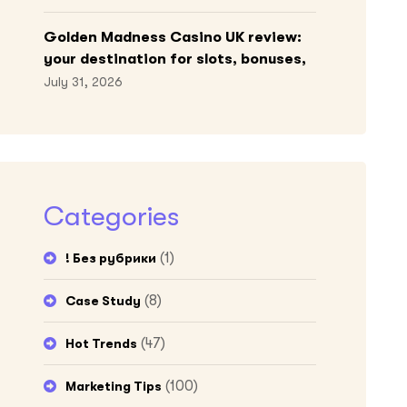
Golden Madness Casino UK review:
your destination for slots, bonuses,
and more!
July 31, 2026
Categories
(1)
! Без рубрики
(8)
Case Study
(47)
Hot Trends
(100)
Marketing Tips