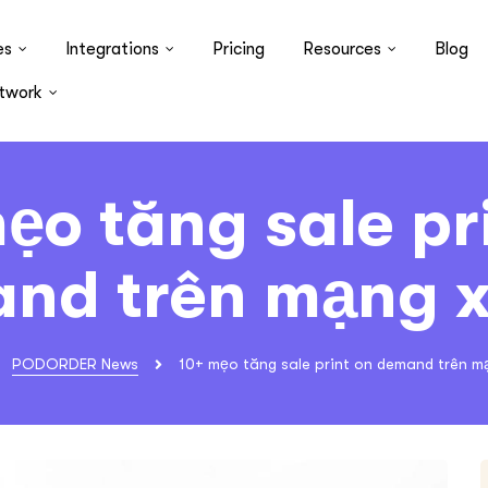
es
Integrations
Pricing
Resources
Blog
twork
ẹo tăng sale pr
nd trên mạng x
PODORDER News
10+ mẹo tăng sale print on demand trên m