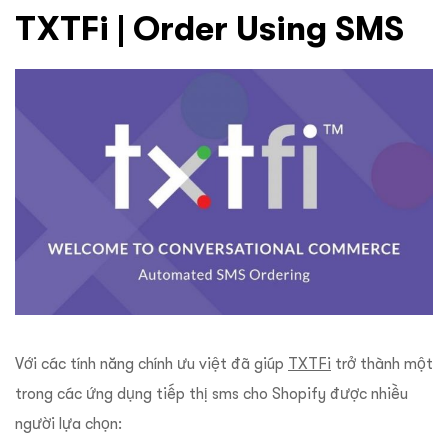
TXTFi | Order Using SMS
Với các tính năng chính ưu việt đã giúp
TXTFi
trở thành một
trong các ứng dụng tiếp thị sms cho Shopify được nhiều
người lựa chọn: