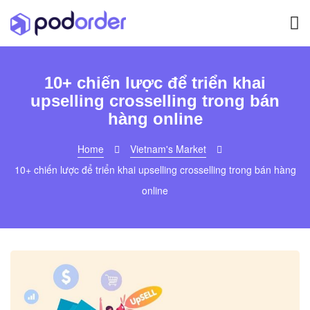
10+ chiến lược để triển khai
upselling crosselling trong bán
hàng online
Home
Vietnam's Market
10+ chiến lược để triển khai upselling crosselling trong bán hàng
online