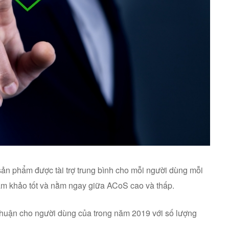
n phẩm được tài trợ trung bình cho mỗi người dùng mỗi
am khảo tốt và nằm ngay giữa ACoS cao và thấp.
 nhuận cho người dùng của trong năm 2019 với số lượng