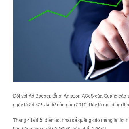
Đối với Ad Badger, tổng Amazon ACoS của Quảng cáo sả
ngày là 34.42% kể từ đầu năm 2019. Đây là một điểm th
Tháng 4 là thời điểm tốt nhất để quảng cáo mang lại lợi
bán hàng cao nhất và ACoS thấp nhất (~20%).