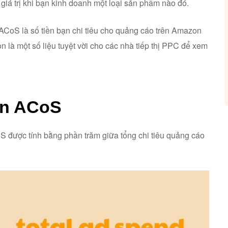
giá trị khi bạn kinh doanh một loại sản phẩm nào đó.
CoS là số tiền bạn chi tiêu cho quảng cáo trên Amazon
 là một số liệu tuyệt vời cho các nhà tiếp thị PPC để xem
on ACoS
được tính bằng phần trăm giữa tổng chi tiêu quảng cáo