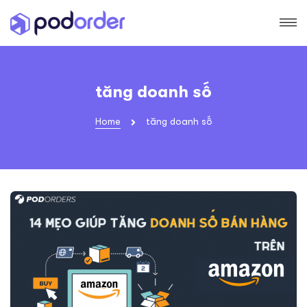
tăng doanh số
Home
tăng doanh số