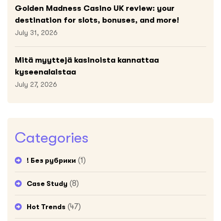
Golden Madness Casino UK review: your
destination for slots, bonuses, and more!
July 31, 2026
Mitä myyttejä kasinoista kannattaa
kyseenalaistaa
July 27, 2026
Categories
(1)
! Без рубрики
(8)
Case Study
(47)
Hot Trends