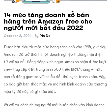
ftware
14 mẹo tăng doanh số bán
hàng trên Amazon free cho
người mới bắt đầu 2022
October 2, 2021
By
Rin Do
Được bắt đầu từ một cửa hàng sách nhỏ vào 1994, giờ đây
Amazon đã trở thành một doanh nghiệp thương mại điện
tử với sự nổi tiếng đáng kinh ngạc. Amazon nhận được lượt
view truy cập đạt trung bình 500 triệu lượt/tháng – một
con số đáng gờm so với nhiều đối thủ cạnh tranh khác. Vậy,
có bao giờ bạn thắc mắc về mô hình kinh doanh của thương
hiệu tỷ đô này có gì khác biệt.
Và với tư cách những người mới bước chân vào kinh doanh