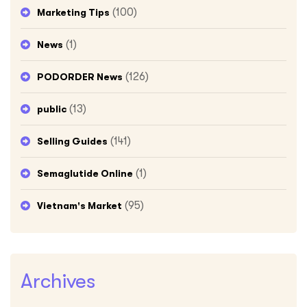
(100)
Marketing Tips
(1)
News
(126)
PODORDER News
(13)
public
(141)
Selling Guides
(1)
Semaglutide Online
(95)
Vietnam's Market
Archives