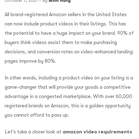
October 1, 2021
By
Minh Hang
All brand-registered Amazon sellers in the United States
can now include product videos in their listings. This has
the potential to have a huge impact on your brand.
90% of
buyers think videos assist them to make purchasing
decisions, and conversion rates on video-enhanced landing
pages improve by 80%.
In other words, including a product video on your listing is a
game-changer that will provide your goods a competitive
advantage in a congested marketplace. With over 60,000
registered brands on Amazon, this is a golden opportunity
you cannot afford to pass up.
Let’s take a closer look at
amazon video requirements