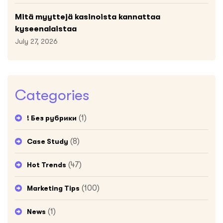
Mitä myyttejä kasinoista kannattaa
kyseenalaistaa
July 27, 2026
Categories
(1)
! Без рубрики
(8)
Case Study
(47)
Hot Trends
(100)
Marketing Tips
(1)
News