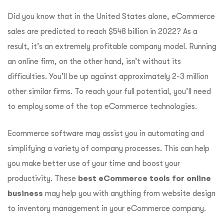
Did you know that in the United States alone, eCommerce
sales are predicted to reach $548 billion in 2022? As a
result, it’s an extremely profitable company model. Running
an online firm, on the other hand, isn’t without its
difficulties. You’ll be up against approximately 2-3 million
other similar firms. To reach your full potential, you’ll need
to employ some of the top eCommerce technologies.
Ecommerce software may assist you in automating and
simplifying a variety of company processes. This can help
you make better use of your time and boost your
productivity. These
best eCommerce tools for online
business
may help you with anything from website design
to inventory management in your eCommerce company.