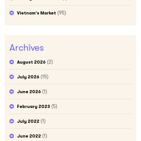
(95)
Vietnam's Market
Archives
(2)
August 2026
(15)
July 2026
(1)
June 2026
(5)
February 2023
(1)
July 2022
(1)
June 2022