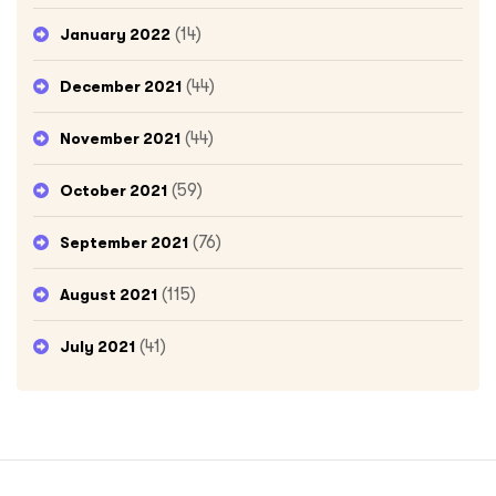
(14)
January 2022
(44)
December 2021
(44)
November 2021
(59)
October 2021
(76)
September 2021
(115)
August 2021
(41)
July 2021