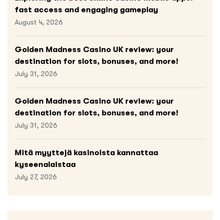
fast access and engaging gameplay
August 4, 2026
Golden Madness Casino UK review: your
destination for slots, bonuses, and more!
July 31, 2026
Golden Madness Casino UK review: your
destination for slots, bonuses, and more!
July 31, 2026
Mitä myyttejä kasinoista kannattaa
kyseenalaistaa
July 27, 2026