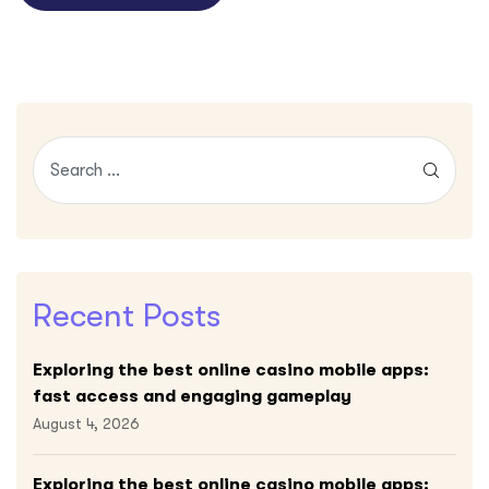
Recent Posts
Exploring the best online casino mobile apps:
fast access and engaging gameplay
August 4, 2026
Exploring the best online casino mobile apps: