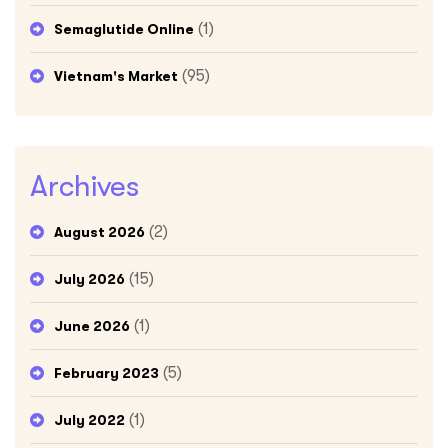
(1)
Semaglutide Online
(95)
Vietnam's Market
Archives
(2)
August 2026
(15)
July 2026
(1)
June 2026
(5)
February 2023
(1)
July 2022