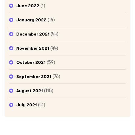
(1)
June 2022
(14)
January 2022
(44)
December 2021
(44)
November 2021
(59)
October 2021
(76)
September 2021
(115)
August 2021
(41)
July 2021