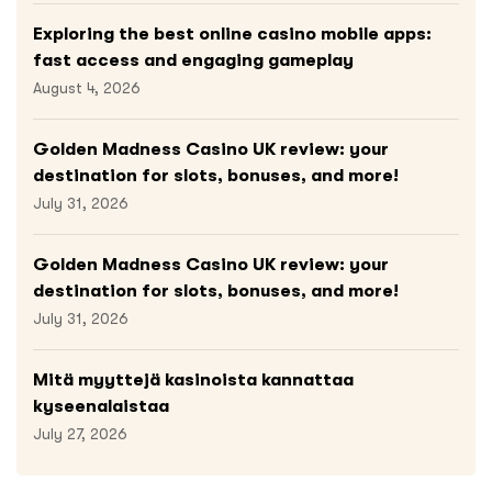
Exploring the best online casino mobile apps:
fast access and engaging gameplay
August 4, 2026
Golden Madness Casino UK review: your
destination for slots, bonuses, and more!
July 31, 2026
Golden Madness Casino UK review: your
destination for slots, bonuses, and more!
July 31, 2026
Mitä myyttejä kasinoista kannattaa
kyseenalaistaa
July 27, 2026