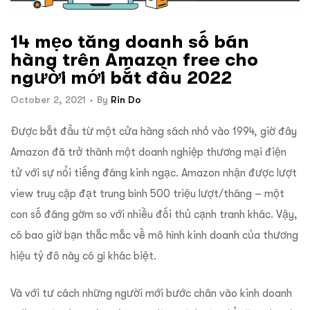
ftware
14 mẹo tăng doanh số bán
hàng trên Amazon free cho
người mới bắt đầu 2022
October 2, 2021
By
Rin Do
Được bắt đầu từ một cửa hàng sách nhỏ vào 1994, giờ đây
Amazon đã trở thành một doanh nghiệp thương mại điện
tử với sự nổi tiếng đáng kinh ngạc. Amazon nhận được lượt
view truy cập đạt trung bình 500 triệu lượt/tháng – một
con số đáng gờm so với nhiều đối thủ cạnh tranh khác. Vậy,
có bao giờ bạn thắc mắc về mô hình kinh doanh của thương
hiệu tỷ đô này có gì khác biệt.
Và với tư cách những người mới bước chân vào kinh doanh