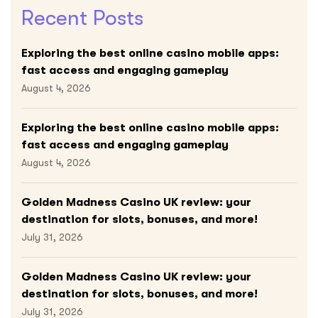
Recent Posts
Exploring the best online casino mobile apps:
fast access and engaging gameplay
August 4, 2026
Exploring the best online casino mobile apps:
fast access and engaging gameplay
August 4, 2026
Golden Madness Casino UK review: your
destination for slots, bonuses, and more!
July 31, 2026
Golden Madness Casino UK review: your
destination for slots, bonuses, and more!
July 31, 2026