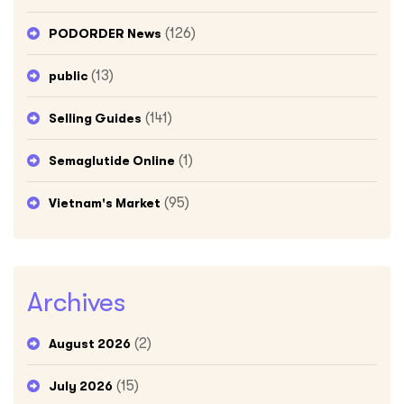
(126)
PODORDER News
(13)
public
(141)
Selling Guides
(1)
Semaglutide Online
(95)
Vietnam's Market
Archives
(2)
August 2026
(15)
July 2026