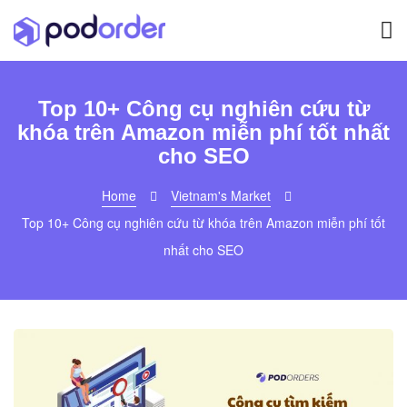
Top 10+ Công cụ nghiên cứu từ
khóa trên Amazon miễn phí tốt nhất
cho SEO
Home
Vietnam's Market
Top 10+ Công cụ nghiên cứu từ khóa trên Amazon miễn phí tốt
nhất cho SEO