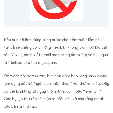
Nếu bạn đã làm đúng từng bước cho đến thời điểm này,
tất cả sẽ chẳng có ích lợi gì nếu bạn không tránh bộ lọc thư
rác. Vì vậy, cách viết email marketing ấn tượng và hiệu quả
là tránh xa các thư mục spam.
Để tránh bộ lọc thư rác, bạn cần đảm bảo rằng mình không
lạm dụng bất kỳ “ngôn ngữ thân thiện” với thư rác nào. Đây
có thể là những từ ngây thơ như “mua” hoặc “miễn phí”.
Các bộ lọc thư rác sẽ nhận ra điều này và cho rằng email
của bạn là thư rác.