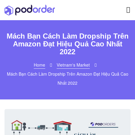
Mách Bạn Cách Làm Dropship Trên
Amazon Đạt Hiệu Quả Cao Nhất
2022
Home
Vietnam's Market
Mách Bạn Cách Làm Dropship Trên Amazon Đạt Hiệu Quả Cao
Nhất 2022