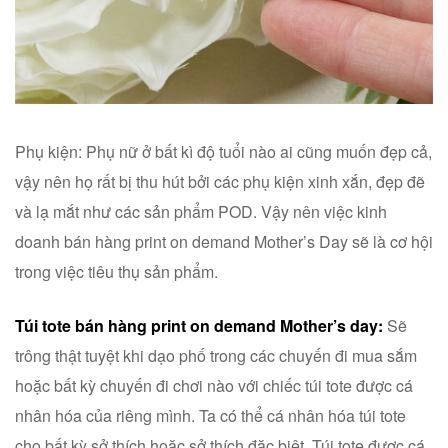
Phụ kiện: Phụ nữ ở bất kì độ tuổi nào ai cũng muốn đẹp cả,
vậy nên họ rất bị thu hút bởi các phụ kiện xinh xắn, đẹp đẽ
và lạ mắt như các sản phẩm POD. Vậy nên việc kinh
doanh bán hàng print on demand Mother’s Day sẽ là cơ hội
trong việc tiêu thụ sản phẩm.
Túi tote bán hàng print on demand Mother’s day:
Sẽ
trông thật tuyệt khi dạo phố trong các chuyến đi mua sắm
hoặc bất kỳ chuyến đi chơi nào với chiếc túi tote được cá
nhân hóa của riêng mình. Ta có thể cá nhân hóa túi tote
cho bất kỳ sở thích hoặc sở thích đặc biệt. Túi tote được cá