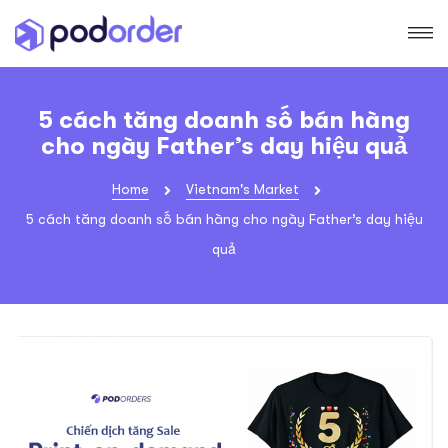
5 cách tăng doanh số bán hàng
cho ngày Father’s day hiệu quả
Home
Vietnam's Market
5 cách tăng doanh số bán hàng cho ngày Father’s day hiệu
quả